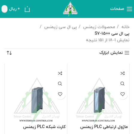
0
صفحات
0
ریال
خانه
محصولات زیمنس
پی ال سی زیمنس
پی ال سی S7-1500
نمایش 1–18 از 151 نتیجه
نمایش ابزارک
ماژول ارتباطی PLC زیمنس
کارت شبکه PLC زیمنس
6GK7545-1GX00-0XE0
7MH4980-1AA01