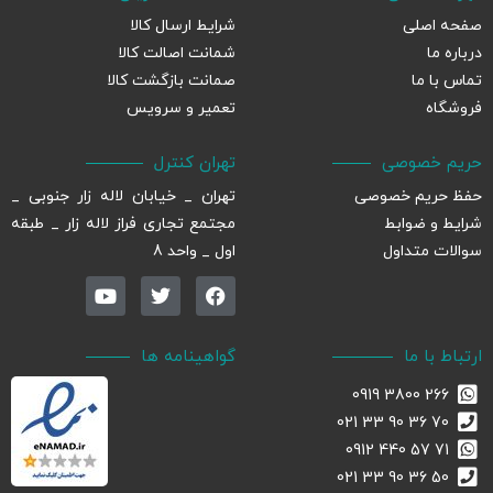
صفحه اصلی
شرایط ارسال کالا
درباره ما
شمانت اصالت کالا
تماس با ما
صمانت بازگشت کالا
فروشگاه
تعمیر و سرویس
حریم خصوصی
تهران کنترل
حفظ حریم خصوصی
تهران _ خیابان لاله زار جنوبی _
شرایط و ضوابط
مجتمع تجاری فراز لاله زار _ طبقه
سوالات متداول
اول _ واحد 8
ارتباط با ما
گواهینامه ها
266 3800 0919
70 36 90 33 021
71 57 440 0912
50 36 90 33 021