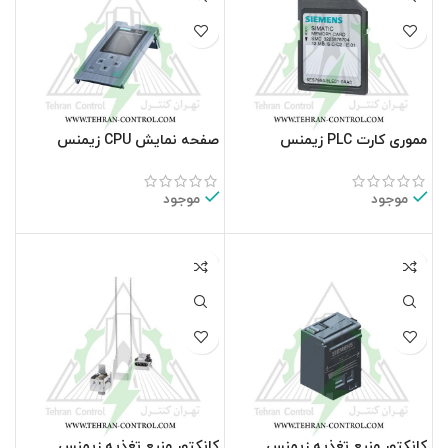
مموری کارت PLC زیمنس
صفحه نمایش CPU زیمنس
6ES7591-1BA02-0AA0
6ES7954-8LC03-0AA0
موجود
موجود
کانکتور منبع تغذیه زیمنس
کانکتور منبع تغذیه زیمنس