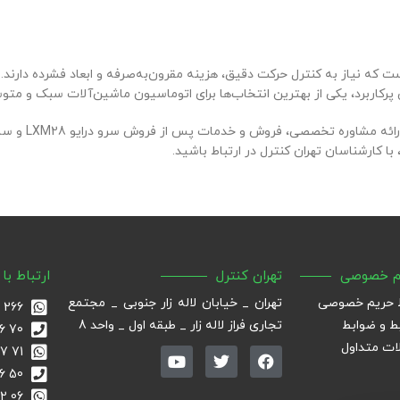
نه مقرون‌به‌صرفه و ابعاد فشرده دارند. این محصول با
 برای اتوماسیون ماشین‌آلات سبک و متوسط است.
، آماده ارائه مشاوره تخصصی، فروش و خدمات پس از فروش سرو درایو LXM28 و سایر تجهیزات
باشید.
ارتباط با ما
گو
 لاله زار جنوبی _ مجتمع
266 3800 0919
زار _ طبقه اول _ واحد 8
70 36 90 33 021
71 57 440 0912
50 36 90 33 021
06 12 806 0912