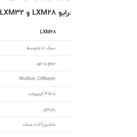
 LXM32
LXM32
LXM28
سبک تا متوسط
متوسط تا سنگین
جمع و جور
متوسط
odbus, Sercos III
Modbus, CANopen
تا 4.5 کیلووات
تا 15 کیلووات
پایه‌ای
پیشرفته (STO و بیشتر)
ماشین‌آلات سبک
خطوط تولید پیشرف