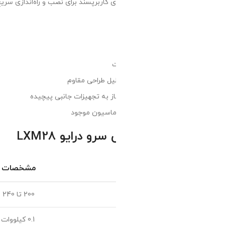
های کاربرپسند برای نصب و راه‌اندازی سریع.
ت
یل طراحی مقاوم
از به تجهیزات جانبی پیچیده
وماسیون موجود
درایو LXM28
مشخصات
200 تا 240 ولت AC
0.1 کیلووات تا 4.5 کیلووات